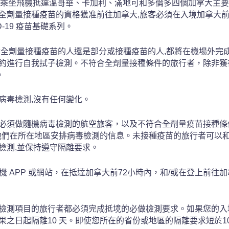
大將恢復對乘坐飛機抵達溫哥華、卡加利、滿地可和多倫多四個加拿大
全劑量接種疫苗的資格獲准前往加拿大,旅客必須在入境加拿大前
-19 疫苗基礎系列。
對全劑量接種疫苗的人還是部分或接種疫苗的人,都將在機場外完
約進行自我拭子檢測。不符合全劑量接種條件的旅行者
，
除非獲
。
病毒檢測,沒有任何變化。
必須做隨機病毒檢測的航空旅客
，
以及不符合全劑量疫苗接種條
助他們在所在地區安排病毒檢測的信息。未接種疫苗的旅行者可以
檢測,並保持遵守隔離要求。
手機 APP 或網站
，
在抵達加拿大前72小時內
，
和/或在登上前往加
檢測項目的旅行者都必須完成抵境的必做檢測要求。如果您的入
之日起隔離10 天。即使您所在的省份或地區的隔離要求短於10