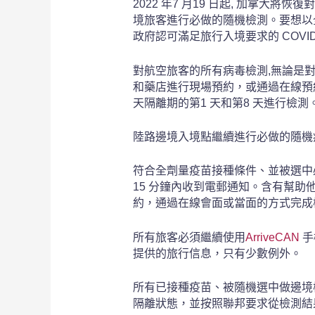
2022 年7 月19 日起, 加拿
境旅客進行必做的隨機檢測。要想以
政府認可滿足旅行入境要求的 COVID
對航空旅客的所有病毒檢測,無論是
和藥店進行現場預約
，
或通過在線預
天隔離期的第1 天和第8 天進行檢測
陸路邊境入境點繼續進行必做的隨機
符合全劑量疫苗接種條件、並被選中
15 分鐘內收到電郵通知。含有幫
約
，
通過在線會面或當面的方式完成
所有旅客必須繼續使用
ArriveCAN
 
提供的旅行信息
，
只有少數例外。
所有已接種疫苗、被隨機選中做邊境
隔離狀態
，
並按照聯邦要求從檢測結果