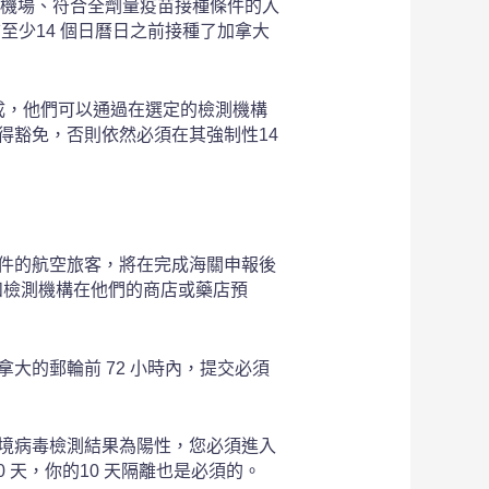
主要機場、符合全劑量疫苗接種條件的入
至少14 個日曆日之前接種了加拿大
成
，
他們可以通過在選定的檢測機構
得豁免
，
否則依然必須在其強制性14 
件的航空旅客
，
將在完成海關申報後
和檢測機構在他們的商店或藥店預
拿大的郵輪前 72 小時內，提交必須
境病毒檢測結果為陽性
，
您必須進
入
 天
，
你的10 天隔離也是必須的。