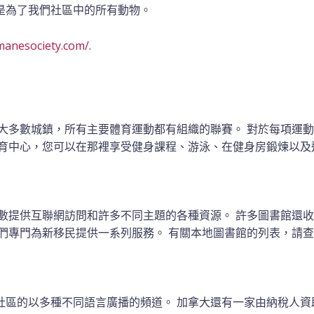
是為了我們社區中的所有動物。
manesociety.com/
.
在大多數城鎮，所有主要體育運動都有組織的聯賽。
對於每項運動
育中心，您可以在那裡享受健身課程、游泳、在健身房鍛煉以及
數提供互聯網訪問和許多不同主題的各種資源。 許多圖書館還收
他們專門為新移民提供一系列服務。
有關本地圖書館的列表，請查看藍
社區的以多種不同語言廣播的頻道。
加拿大還有一家由納稅人資助的