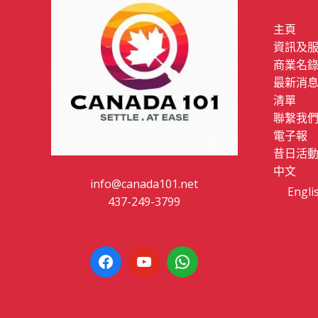
主頁
資訊及
商業名
最新消
清單
聯繫我
電子報
昔日活
中文
info@canada101.net
Engli
437-249-3799