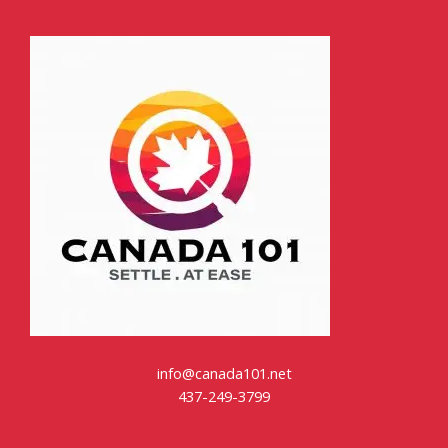
info@canada101.net
437-249-3799