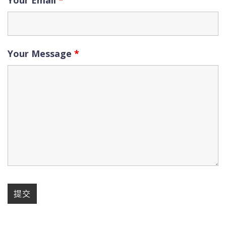
Your Email
*
Your Message
*